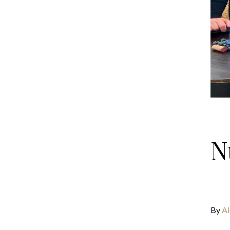
N
By
Al