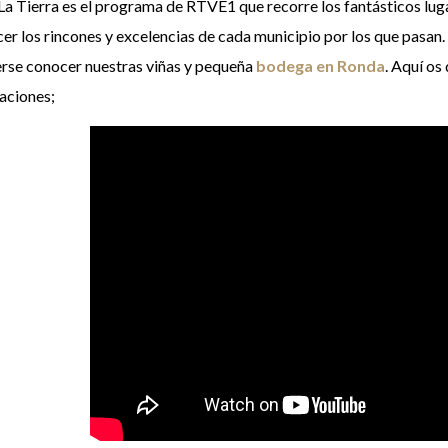
La Tierra es el programa de RTVE1 que recorre los fantásticos lug
er los rincones y excelencias de cada municipio por los que pasan. 
rse conocer nuestras viñas y pequeña
bodega en Ronda
. Aquí os
laciones;