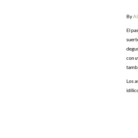
By
Al
El pa
suert
degus
con u
tambi
Los a
idílic